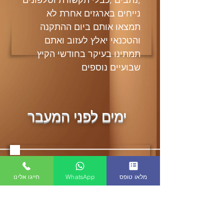
,נתבים ,כבלי תקשורת וטלפונים
נייחים בארגזים אחרת לא
תמצאו אותם ביום ההתקנה
והטכנאי יאלץ לעזוב ואתם
תמתינו בעיקר בחודשי הקיץ
שבועיים נוספים
ימים לפני המעבר
1
. הכינו תיק עם בגדים, כלי
רחצה, תרופות, מטענים לסלולר
מלאו טופס
WhatsApp
חייגו אלינו
וחפצים אחרים הנחוצים לכם
לימי המעבר עד לפריקת תכולת
הארגזים..