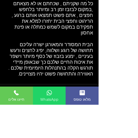
כל מה שקניתם , שכחתם או לא מצאתם 
,במקום לבזבז זמן רב ומיותר בלחפש 
חפצים , אתם פשוט תמצאו אותם ברגע , 
הריהוט וחפצי הבית יחזרו למלא את 
תפקידם במקום לשמש כמתלה או פינת 
אחסון 
הבית המסודר והמאורגן ישרה עליכם 
תחושה של רוגע ושלווה, יפיג לחצים ורעש 
בעיניים , ימנע בזבוז של כסף מיותר וישפר 
את איכות החיים שלכם כך שבאופן מיידי 
תורגש הקלה בהתנהלות היומיומית שלכם . 
האווירה והתחושה פשוט יהיו מצויינים.
מלאו טופס
WhatsApp
חייגו אלינו
See All
Recent Posts